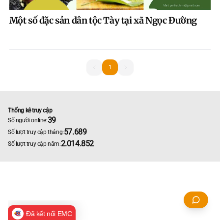
Một số đặc sản dân tộc Tày tại xã Ngọc Đường
1
1
Thống kê truy cập
39
Số người online:
57.689
Số lượt truy cập tháng:
2.014.852
Số lượt truy cập năm:
Đã kết nối EMC